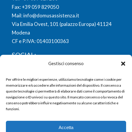
Fax: +39 059 829050
Mail:
info@domusassistenza.it
Via Emilia Ovest, 101 (palazzo Europa) 41124
Modena
CF e P.IVA: 01403100363
SOCIAL:
Gestisci consenso
FACEBOOK
LINKEDIN
YOUTUBE
INSTAGRAM
Per offrire le migliori esperienze, utilizziamo tecnologie come i cookie per
memorizzare e/o accedere alle informazioni del dispositivo. Il consenso a
queste tecnologie ci permetterà di elaborare dati come il comportamento di
navigazione o ID univoci su questo sito. Il mancato consenso o la revoca del
consenso potrebbero influire negativamente su alcune caratteristiche e
funzioni.
Copyright © 2024 Domus Assistenza |
Informativa Privacy utenti web
|
Informativa
Accetta
Privacy utenti, clienti e fornitori
|
Informativa