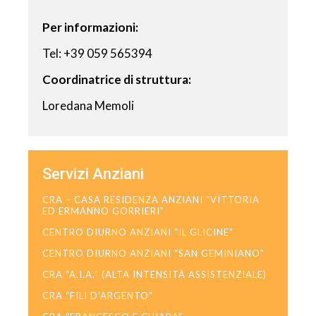
Per informazioni:
Tel: +39 059 565394
Coordinatrice di struttura:
Loredana Memoli
Servizi Anziani
CRA – CASA RESIDENZA ANZIANI “VITTORIA
ED ERMANNO GORRIERI”
CENTRO DIURNO ANZIANI “IL GLICINE”
CENTRO DIURNO ANZIANI “SAN GEMINIANO”
CRA “A.I.A.” (ALTA INTENSITÀ ASSISTENZIALE)
CRA “FILI D’ARGENTO”