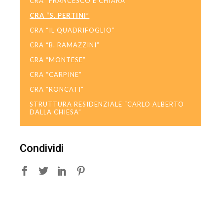
CRA “FRANCESCO E CHIARA”
CRA “S. PERTINI”
CRA “IL QUADRIFOGLIO”
CRA “B. RAMAZZINI”
CRA “MONTESE”
CRA “CARPINE”
CRA “RONCATI”
STRUTTURA RESIDENZIALE “CARLO ALBERTO
DALLA CHIESA”
Condividi