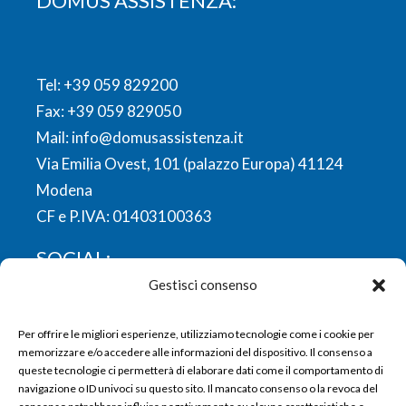
DOMUS ASSISTENZA:
Tel:
+39 059 829200
Fax: +39 059 829050
Mail:
info@domusassistenza.it
Via Emilia Ovest, 101 (palazzo Europa) 41124
Modena
CF e P.IVA: 01403100363
SOCIAL:
Gestisci consenso
FACEBOOK
LINKEDIN
YOUTUBE
INSTAGRAM
Per offrire le migliori esperienze, utilizziamo tecnologie come i cookie per
memorizzare e/o accedere alle informazioni del dispositivo. Il consenso a
queste tecnologie ci permetterà di elaborare dati come il comportamento di
navigazione o ID univoci su questo sito. Il mancato consenso o la revoca del