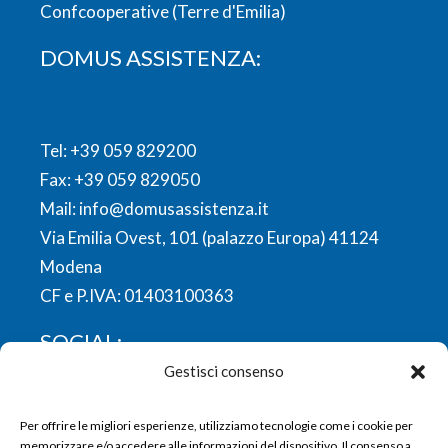
Confcooperative (Terre d'Emilia)
DOMUS ASSISTENZA:
Tel:
+39 059 829200
Fax: +39 059 829050
Mail:
info@domusassistenza.it
Via Emilia Ovest, 101 (palazzo Europa) 41124
Modena
CF e P.IVA: 01403100363
SOCIAL:
Gestisci consenso
FACEBOOK
LINKEDIN
YOUTUBE
INSTAGRAM
Per offrire le migliori esperienze, utilizziamo tecnologie come i cookie per
memorizzare e/o accedere alle informazioni del dispositivo. Il consenso a