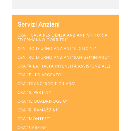
Servizi Anziani
CRA – CASA RESIDENZA ANZIANI “VITTORIA
ED ERMANNO GORRIERI”
CENTRO DIURNO ANZIANI “IL GLICINE”
CENTRO DIURNO ANZIANI “SAN GEMINIANO”
CRA “A.I.A.” (ALTA INTENSITÀ ASSISTENZIALE)
CRA “FILI D’ARGENTO”
CRA “FRANCESCO E CHIARA”
CRA “S. PERTINI”
CRA “IL QUADRIFOGLIO”
CRA “B. RAMAZZINI”
CRA “MONTESE”
CRA “CARPINE”