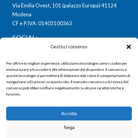
Via Emilia Ovest, 101 (palazzo Europa) 41124
Modena
CF e P.IVA: 01403100363
SOCIAL:
Gestisci consenso
FACEBOOK
LINKEDIN
YOUTUBE
INSTAGRAM
Per offrire le migliori esperienze, utilizziamo tecnologie come i cookie per
memorizzare e/o accedere alle informazioni del dispositivo. Il consenso a
queste tecnologie ci permetterà di elaborare dati come il comportamento di
navigazione o ID univoci su questo sito. Il mancato consenso o la revoca del
consenso potrebbero influire negativamente su alcune caratteristiche e
funzioni.
Copyright © 2024 Domus Assistenza |
Informativa Privacy utenti web
|
Informativa
Accetta
Privacy utenti, clienti e fornitori
|
Informativa
whistleblowing
|
Cookie Policy
Nega