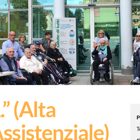
GEMINIANO”
CENTRO DIURNO ANZIANI “IL
GLICINE”
” (Alta
P
ssistenziale)
T