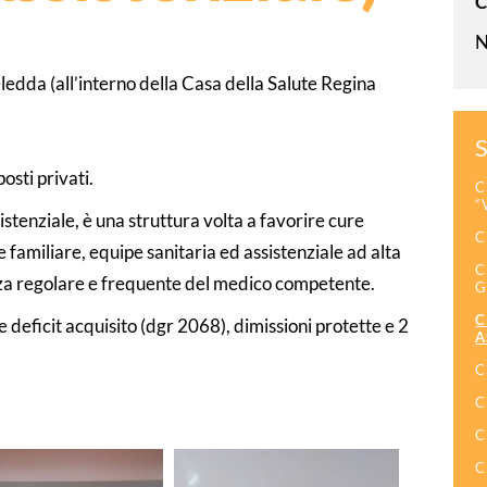
C
N
ledda (all’interno della Casa della Salute Regina
S
osti privati.
C
“
stenziale, è una struttura volta a favorire cure
C
 familiare, equipe sanitaria ed assistenziale ad alta
C
za regolare e frequente del medico competente.
G
C
 deficit acquisito (dgr 2068), dimissioni protette e 2
A
C
C
C
C