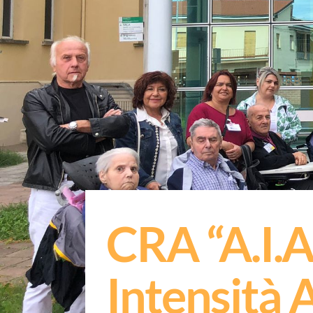
CRA “A.I.A.
Intensità A