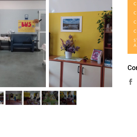
C
C
C
C
S
A
Con