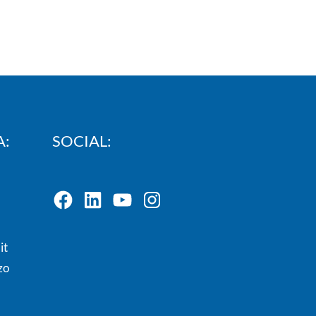
A:
SOCIAL:
it
zo