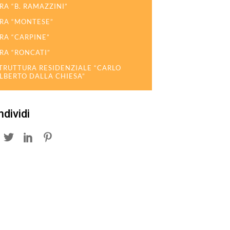
RA “B. RAMAZZINI”
RA “MONTESE”
RA “CARPINE”
RA “RONCATI”
TRUTTURA RESIDENZIALE “CARLO
LBERTO DALLA CHIESA”
dividi