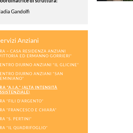
oordinatrice di struttura:
adia Gandolfi
ervizi Anziani
RA – CASA RESIDENZA ANZIANI
VITTORIA ED ERMANNO GORRIERI”
ENTRO DIURNO ANZIANI “IL GLICINE”
ENTRO DIURNO ANZIANI “SAN
EMINIANO”
RA “A.I.A.” (ALTA INTENSITÀ
SSISTENZIALE)
RA “FILI D’ARGENTO”
RA “FRANCESCO E CHIARA”
RA “S. PERTINI”
RA “IL QUADRIFOGLIO”