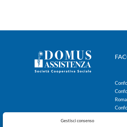
FAC
Confco
Confc
Roma
Confc
Gestisci consenso