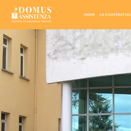
MISSION E ST
CODICE ETICO
HOME
LA COOPERATIVA
I NUMERI DEL
BILANCI SOCIA
MISSION E ST
CERTIFICAZIO
CODICE ETICO
M.O.G. (EX D. L
I NUMERI DEL
IL LEGAME CON
BILANCI SOCIA
ORGANI SOCIA
CERTIFICAZIO
M.O.G. (EX D. L
IL LEGAME CON
ORGANI SOCIA